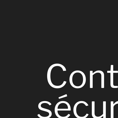
Cont
sécur