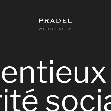
PRADEL
WEBIFLASH®
entieux
ité
soci