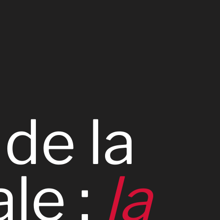
de
la
ale
:
la