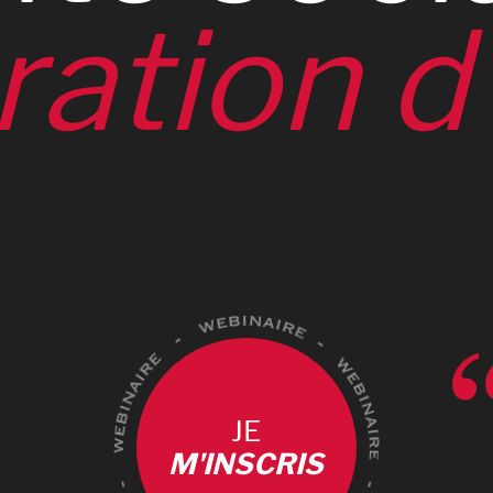
0
ration
d
JE
M'INSCRIS