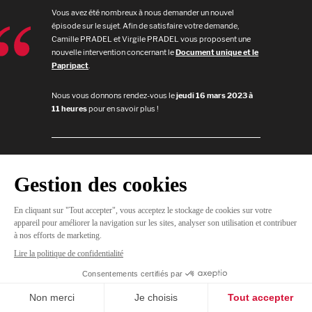
Vous avez été nombreux à nous demander un nouvel
épisode sur le sujet. Afin de satisfaire votre demande,
Camille PRADEL et Virgile PRADEL vous proposent une
nouvelle intervention concernant le
Document unique et le
Papripact
.
Nous vous donnons rendez-vous le
jeudi 16 mars 2023 à
11 heures
pour en savoir plus !
JE
M'INSCRIS