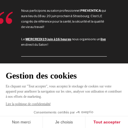
Nous participons au salon professionnel
PREVENTICA
qui
aura lieu du 18 au 20 juin prochain à Strasbourg. C’est LE
congrès de référence pour la santé, la sécurité et la qualité
de vie au travail!
Le
MERCREDI 19 juin à 16 heures
nous organisons un
live
en direct du Salon !
JE
M'INSCRIS