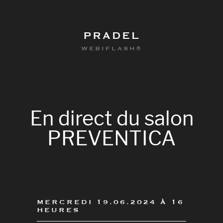
PRADEL
WEBIFLASH®
En
direct
du
salon
PREVENTICA
0
MERCREDI 19.06.2024 À 16
HEURES