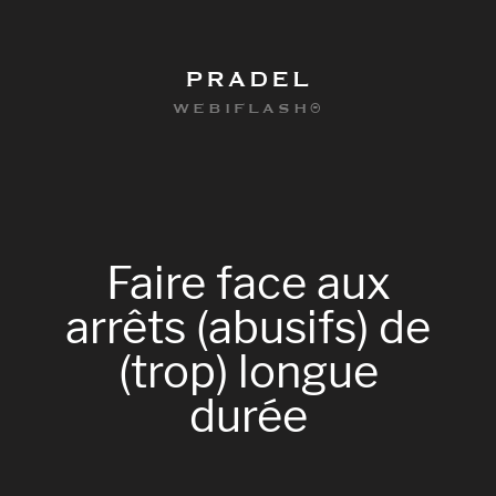
PRADEL
WEBIFLASH®
Faire
face
aux
arrêts
(abusifs)
de
(trop)
longue
durée
0