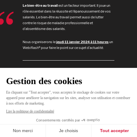
Le bien-être au travail
est un facteur important. Il joue un
rôle essentiel dans la réussite et l’épanouissement de vos
salariés. Le bien-être au travail permet aussi de lutter
contre le risque de maladie professionnelle et
d’absentéisme des salariés.
Nous organiserons le
jeudi
11 janvier 2024 à 11 heures
un
Webiflash® pour faire le point sur ce sujet d’actualité.
JE
M'INSCRIS