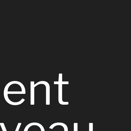
ent
veau