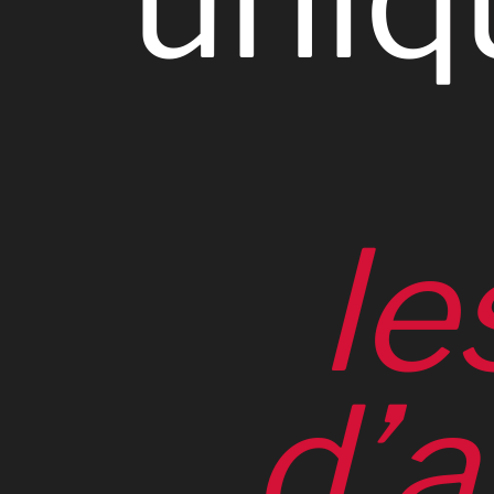
le
d’a