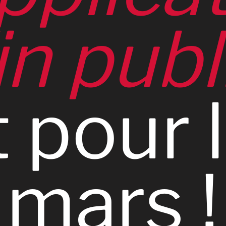
in
publ
t
pour
mars
!