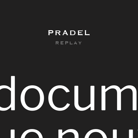
PRADEL
REPLAY
docum
ue
nou