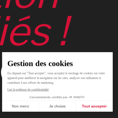
iés
!
le
31