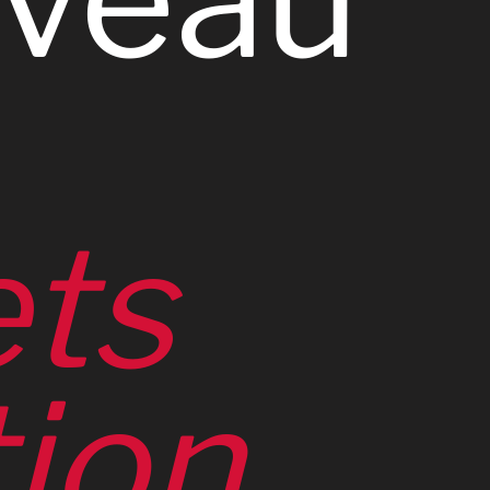
ets
tion