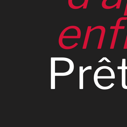
enf
Prê