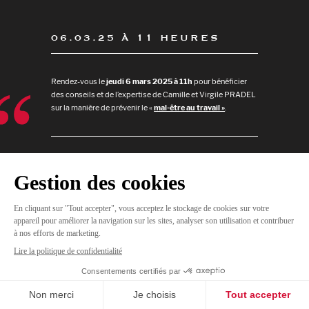
06.03.25 À 11 HEURES
Rendez-vous le
jeudi 6 mars 2025 à 11h
pour bénéficier
des conseils et de l’expertise de Camille et Virgile PRADEL
sur la manière de prévenir le «
mal-être au travail »
.
JE
M'INSCRIS