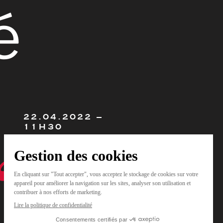
é
22.04.2022 –
11H30
Le vendredi 22 avril, de 11h30 à 12h,
Camille Pradel et Virgile Pradel vous
parleront du poste aménagé.