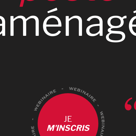
0
aménag
JE
M'INSCRIS