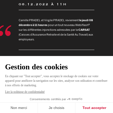
08.12.2022 À 11H
Camille PRADEL et Virgile PRADEL reviennent
le jeudi 08
décembre à 11 heures
pour un tout nouveau Webiflash®
sur les différentes injonctions adressées par la
CARSAT
(Caisses d’Assurance Retraite et de la Santé Au Travail) aux
employeurs.
JE
M'INSCRIS