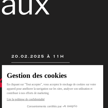
iaux
20.02.2025 À 11H
Camille Pradel et Virgile Pradel
apportent leur expertise sur une
thématique santé au travail :
les
risques Psychosociaux
.
Rendez-vous le
jeudi 20 février