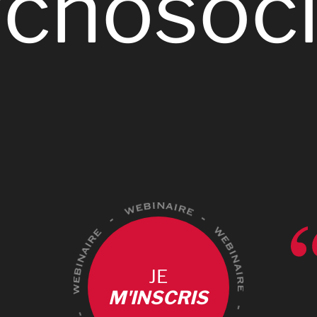
0
chosoc
JE
M'INSCRIS