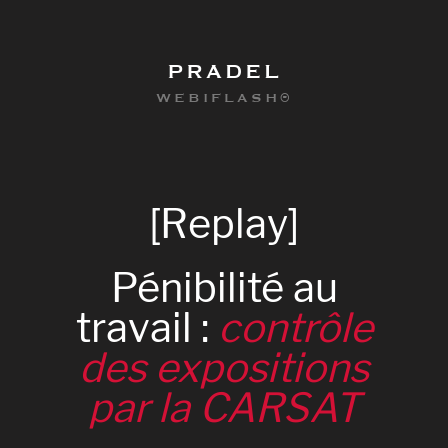
PRADEL
WEBIFLASH®
[Replay]
Pénibilité
au
travail
:
contrôle
des
expositions
par
la
CARSAT
0