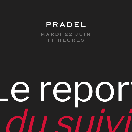
PRADEL
MARDI 22 JUIN
11 HEURES
Le
repor
du
suivi