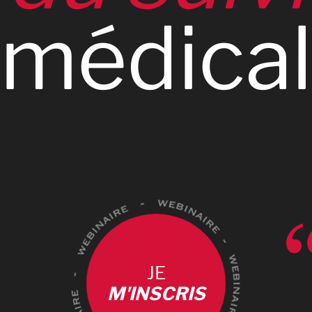
0
médical
JE
M'INSCRIS