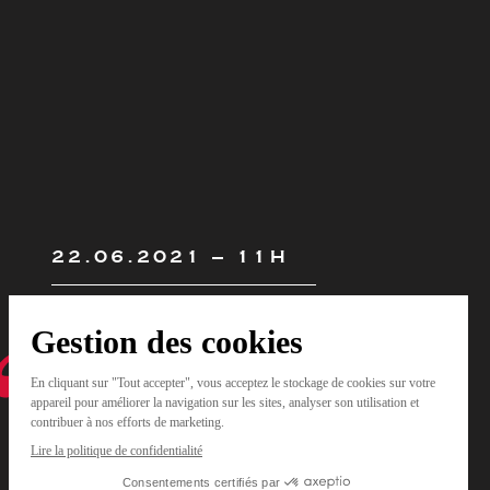
22.06.2021 – 11H
Mardi
22 juin à 11 heures,
Camille-
Frédéric Pradel et Virgile Pradel vous
présenteront des solutions concrètes
pour gérer le report des visites des
salariés devant le service de santé au
travail.