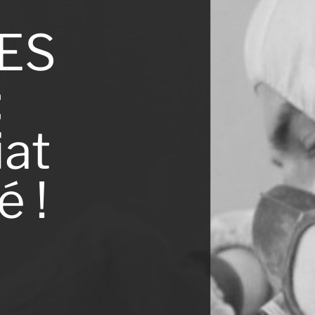
 ES
:
iat
é !