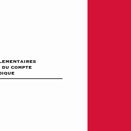
glementaires
n du compte
dique